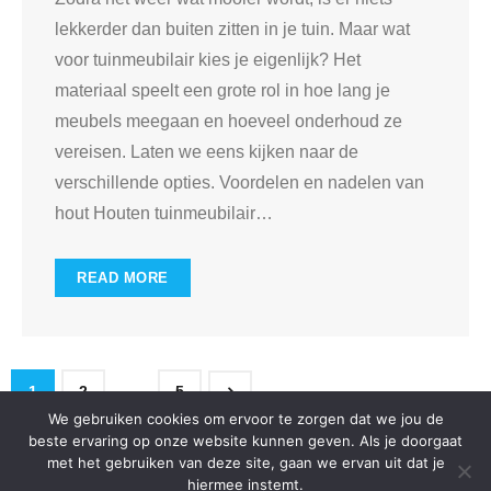
lekkerder dan buiten zitten in je tuin. Maar wat
voor tuinmeubilair kies je eigenlijk? Het
materiaal speelt een grote rol in hoe lang je
meubels meegaan en hoeveel onderhoud ze
vereisen. Laten we eens kijken naar de
verschillende opties. Voordelen en nadelen van
hout Houten tuinmeubilair
…
READ MORE
1
2
…
5
We gebruiken cookies om ervoor te zorgen dat we jou de
beste ervaring op onze website kunnen geven. Als je doorgaat
met het gebruiken van deze site, gaan we ervan uit dat je
hiermee instemt.