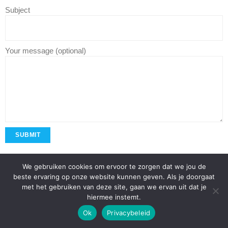
Subject
Your message (optional)
We gebruiken cookies om ervoor te zorgen dat we jou de
beste ervaring op onze website kunnen geven. Als je doorgaat
Developed by
Shuttle Themes
. Powered by
WordPress
.
met het gebruiken van deze site, gaan we ervan uit dat je
hiermee instemt.
Ok
Privacybeleid