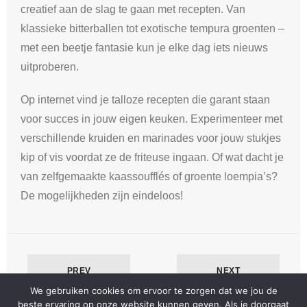
creatief aan de slag te gaan met recepten. Van
klassieke bitterballen tot exotische tempura groenten –
met een beetje fantasie kun je elke dag iets nieuws
uitproberen.
Op internet vind je talloze recepten die garant staan
voor succes in jouw eigen keuken. Experimenteer met
verschillende kruiden en marinades voor jouw stukjes
kip of vis voordat ze de friteuse ingaan. Of wat dacht je
van zelfgemaakte kaassoufflés of groente loempia’s?
De mogelijkheden zijn eindeloos!
PREV
NEXT
We gebruiken cookies om ervoor te zorgen dat we jou de
beste ervaring op onze website kunnen geven. Als je doorgaat