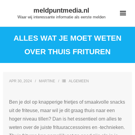
Skip
meldpuntmedia.nl
to
Waar wij interessante informatie als eerste melden
content
ALLES WAT JE MOET WETEN
OVER THUIS FRITUREN
APR 30, 2024
MARTINE
ALGEMEEN
Ben je dol op knapperige frietjes of smaakvolle snacks
uit de friteuse, maar wil je dit graag thuis naar een
hoger niveau tillen? Dan is het essentieel om alles te
weten over de juiste frituuraccessoires en -technieken.