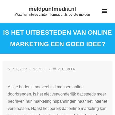
Skip
meldpuntmedia.nl
to
Waar wij interessante informatie als eerste melden
content
IS HET UITBESTEDEN VAN ONLINE
MARKETING EEN GOED IDEE?
SEP 20, 2022
MARTINE
ALGEMEEN
Als je bedenkt hoeveel tijd mensen online
doorbrengen, is het niet verwonderlijk dat steeds meer
bedrijven hun marketinginspanningen naar het internet
verplaatsen. Naast het bereik dat online marketing kan