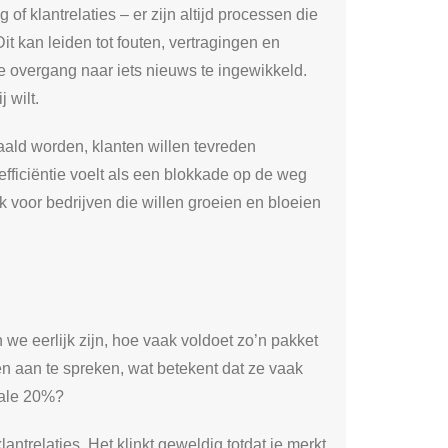
f klantrelaties – er zijn altijd processen die
 kan leiden tot fouten, vertragingen en
de overgang naar iets nieuws te ingewikkeld.
 wilt.
aald worden, klanten willen tevreden
fficiëntie voelt als een blokkade op de weg
voor bedrijven die willen groeien en bloeien
n we eerlijk zijn, hoe vaak voldoet zo’n pakket
n aan te spreken, wat betekent dat ze vaak
iale 20%?
ntrelaties. Het klinkt geweldig totdat je merkt