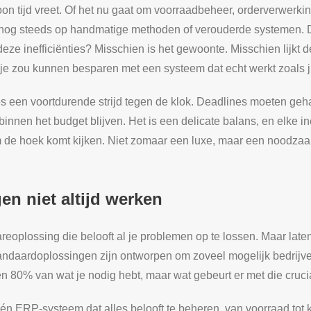
 tijd vreet. Of het nu gaat om voorraadbeheer, orderverwerking o
 nog steeds op handmatige methoden of verouderde systemen. Dit
eze inefficiënties? Misschien is het gewoonte. Misschien lijkt 
 je zou kunnen besparen met een systeem dat echt werkt zoals jij
ies een voortdurende strijd tegen de klok. Deadlines moeten geh
nen het budget blijven. Het is een delicate balans, en elke ine
 de hoek komt kijken. Niet zomaar een luxe, maar een noodzaak 
n niet altijd werken
wareoplossing die belooft al je problemen op te lossen. Maar late
tandaardoplossingen zijn ontworpen om zoveel mogelijk bedrijve
ien 80% van wat je nodig hebt, maar wat gebeurt er met die cruc
 ERP-systeem dat alles belooft te beheren, van voorraad tot kla