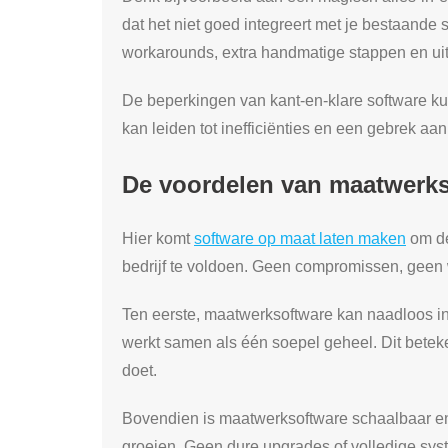
dat het niet goed integreert met je bestaande sy
workarounds, extra handmatige stappen en uite
De beperkingen van kant-en-klare software ku
kan leiden tot inefficiënties en een gebrek aan 
De voordelen van maatwerks
Hier komt
software op maat laten maken
om de
bedrijf te voldoen. Geen compromissen, geen 
Ten eerste, maatwerksoftware kan naadloos in
werkt samen als één soepel geheel. Dit beteke
doet.
Bovendien is maatwerksoftware schaalbaar en 
groeien. Geen dure upgrades of volledige sy