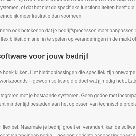
stemen, of dat het niet de specifieke functionaliteiten heeft die 
indelijk meer frustratie dan voorheen.
nnen ook betekenen dat je bedrijfsprocessen moet aanpassen a
flexibiliteit om snel in te spelen op veranderingen in de markt of 
oftware voor jouw bedrijf
 hoek kijken. Het biedt oplossingen die specifiek zijn ontwor
workarounds – gewoon software die doet wat jij nodig hebt. Lat
tegreren met je bestaande systemen. Geen gedoe met incompatib
nt minder tijd besteden aan het oplossen van technische proble
flexibel. Naarmate je bedrijf groeit en verandert, kan de sof
steemvervangingen nodig – gewoon gerichte aanpassingen wanne