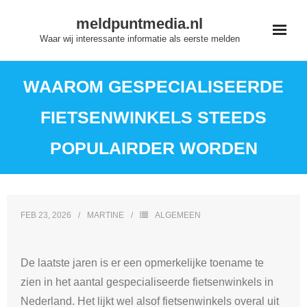
Skip
meldpuntmedia.nl
to
Waar wij interessante informatie als eerste melden
content
WAAROM GESPECIALISEERDE
FIETSENWINKELS STEEDS
POPULAIRDER WORDEN
FEB 23, 2026
MARTINE
ALGEMEEN
De laatste jaren is er een opmerkelijke toename te
zien in het aantal gespecialiseerde fietsenwinkels in
Nederland. Het lijkt wel alsof fietsenwinkels overal uit