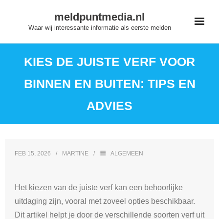
Skip
meldpuntmedia.nl
to
Waar wij interessante informatie als eerste melden
content
KIES DE JUISTE VERF VOOR
BINNEN EN BUITEN: TIPS EN
ADVIES
FEB 15, 2026
MARTINE
ALGEMEEN
Het kiezen van de juiste verf kan een behoorlijke
uitdaging zijn, vooral met zoveel opties beschikbaar.
Dit artikel helpt je door de verschillende soorten verf uit