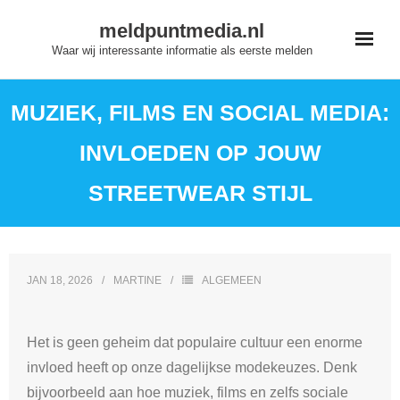
Skip
meldpuntmedia.nl
to
Waar wij interessante informatie als eerste melden
content
MUZIEK, FILMS EN SOCIAL MEDIA:
INVLOEDEN OP JOUW
STREETWEAR STIJL
JAN 18, 2026
MARTINE
ALGEMEEN
Het is geen geheim dat populaire cultuur een enorme
invloed heeft op onze dagelijkse modekeuzes. Denk
bijvoorbeeld aan hoe muziek, films en zelfs sociale