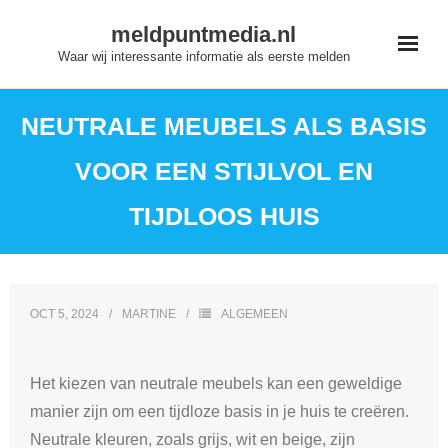
Skip
meldpuntmedia.nl
to
Waar wij interessante informatie als eerste melden
content
NEUTRALE MEUBELS ALS BASIS
VOOR EEN STIJLVOL EN
TIJDLOOS HUIS
OCT 5, 2024
MARTINE
ALGEMEEN
Het kiezen van neutrale meubels kan een geweldige
manier zijn om een tijdloze basis in je huis te creëren.
Neutrale kleuren, zoals grijs, wit en beige, zijn