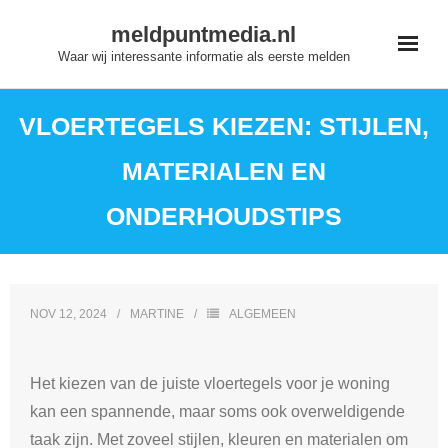
Skip
meldpuntmedia.nl
to
Waar wij interessante informatie als eerste melden
content
VLOERTEGELS KIEZEN: STIJLEN,
MATERIALEN EN
ONDERHOUDSTIPS
NOV 12, 2024
MARTINE
ALGEMEEN
Het kiezen van de juiste vloertegels voor je woning
kan een spannende, maar soms ook overweldigende
taak zijn. Met zoveel stijlen, kleuren en materialen om