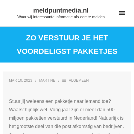
Skip
meldpuntmedia.nl
to
Waar wij interessante informatie als eerste melden
content
ZO VERSTUUR JE HET
VOORDELIGST PAKKETJES
MAR 10, 2023
MARTINE
ALGEMEEN
Stuur jij weleens een pakketje naar iemand toe?
Waarschijnlijk wel. Vorig jaar zijn er meer dan 500
miljoen pakketten verstuurd in Nederland! Natuurlijk is
het grootste deel van die post afkomstig van bedrijven.